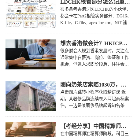
LDCHK根管部分怎么记重难点⁉
很多备考香港牙医LDCHK的小伙伴，
都会卡在Part2根管实务部分：DG16、
K-file、C-file、apex locator、NiTi锉、
纸尖、牙胶主尖……\n\n名字都眼熟，
可一进操作情境，还
想去香港做会计？HKICPA这张证书，可能比你想得更有含金量
很多财会人规划香港发展时，关注点
通常集中在薪资、岗位、签证和工作
机会。但进入求职阶段后，往往会遇
到一个更现实
刚向奶茶店索赔1030万，转头又把国家知识产权局告了：两场诉讼背后的合规逻辑
点击图片跳转小程序获取精讲课 近
期，某奢侈品牌连续卷入两起商标案
件。一边是某奢侈品牌起诉知名茶饮
品牌，一审
【考经分享】中国精算师科目三怎么学？两位在职考生带你复盘备考路径
在中国精算师准精算师阶段，科目三