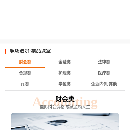
职场进阶·精品课堂
财会类
金融类
法律类
合规类
护理类
医疗类
IT类
学位类
企业内训/其他
Accounting
财会类
国际财会资格 成就金领人生